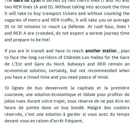
The
Gare de Lyon
is served by two metro lines (1 and 14) and
two RER lines (A and D). Without taking into account the time
it will take to buy transport tickets and without counting the
vagaries of metro and RER traffic, it will take you on average
25 to 30 minutes to reach La Défense. At rush hour, lines 1
and RER A are crowded, do not expect a serene journey time
and prepare to be hot!
If you are in transit and have to reach
another station
, plan
to face the long corridors of Châtelet-Les Halles for the Gare
de L'Est and Gare du Nord. Subways and RER remain an
economical solution, certainly, but not recommended when
you have a timed time and you need peace of mind.
10 lignes de bus desservent la capitale et la première
couronne, une solution économique et idéale pour profiter de
jolies vues durant votre trajet, sous réserve de ne pas être en
heure de pointe dans un bus bondé. Malgré des couloirs
réservés, c’est une solution à garder si vous avez du temps
devant vous en raison d‘arrêt fréquent.