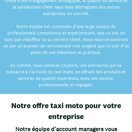
Grâce à notre engagement écologique, la qualité du service et
la satisfaction client nous nous distinguons des autres
entreprises du marché.
Notre équipe est composée d’une large équipe de
professionnels compétents et expérimentés, que ce soit en
tant que chauffeur ou au service client. Nous nous en assurons
de par un examen de recrutement très exigent que ce soit d’un
point de vue théorique ou pratique.
En somme, nous sommes Citybird, une entreprise qui se
consacre à l’activité du taxi moto, en offrant des produits et
services de qualité supérieure, avec une équipe,
professionnelle et engagée.
Notre offre taxi moto pour votre
entreprise
Notre équipe d’account managers vous